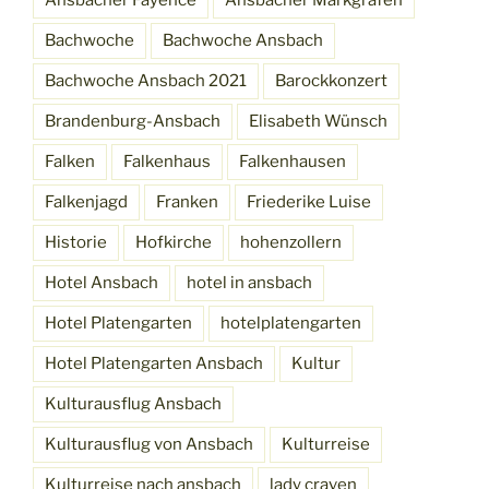
Ansbacher Fayence
Ansbacher Markgrafen
Bachwoche
Bachwoche Ansbach
Bachwoche Ansbach 2021
Barockkonzert
Brandenburg-Ansbach
Elisabeth Wünsch
Falken
Falkenhaus
Falkenhausen
Falkenjagd
Franken
Friederike Luise
Historie
Hofkirche
hohenzollern
Hotel Ansbach
hotel in ansbach
Hotel Platengarten
hotelplatengarten
Hotel Platengarten Ansbach
Kultur
Kulturausflug Ansbach
Kulturausflug von Ansbach
Kulturreise
Kulturreise nach ansbach
lady craven