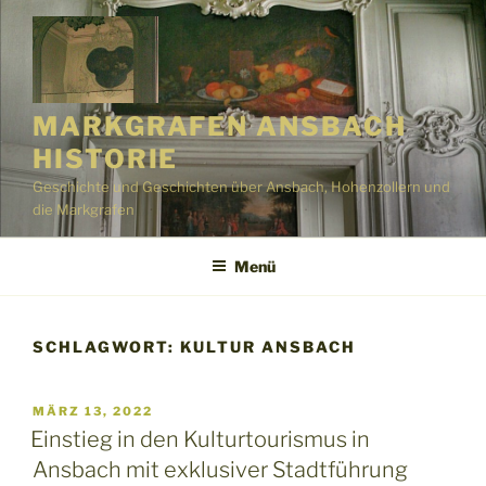
Zum
Inhalt
springen
MARKGRAFEN ANSBACH
HISTORIE
Geschichte und Geschichten über Ansbach, Hohenzollern und
die Markgrafen
Menü
SCHLAGWORT:
KULTUR ANSBACH
VERÖFFENTLICHT
MÄRZ 13, 2022
AM
Einstieg in den Kulturtourismus in
Ansbach mit exklusiver Stadtführung