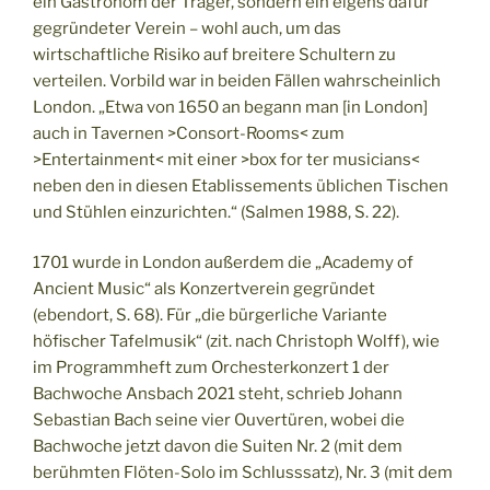
ein Gastronom der Träger, sondern ein eigens dafür
gegründeter Verein – wohl auch, um das
wirtschaftliche Risiko auf breitere Schultern zu
verteilen. Vorbild war in beiden Fällen wahrscheinlich
London. „Etwa von 1650 an begann man [in London]
auch in Tavernen >Consort-Rooms< zum
>Entertainment< mit einer >box for ter musicians<
neben den in diesen Etablissements üblichen Tischen
und Stühlen einzurichten.“ (Salmen 1988, S. 22).
1701 wurde in London außerdem die „Academy of
Ancient Music“ als Konzertverein gegründet
(ebendort, S. 68). Für „die bürgerliche Variante
höfischer Tafelmusik“ (zit. nach Christoph Wolff), wie
im Programmheft zum Orchesterkonzert 1 der
Bachwoche Ansbach 2021 steht, schrieb Johann
Sebastian Bach seine vier Ouvertüren, wobei die
Bachwoche jetzt davon die Suiten Nr. 2 (mit dem
berühmten Flöten-Solo im Schlusssatz), Nr. 3 (mit dem