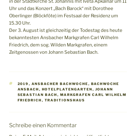
in der Stadtkirche St. Johannis mit Iveta Apkalnar um 11
Uhr und das Konzert „Bach Barock“ mit Dorothee
Oberlinger (Blöckföte) im Festsaal der Residenz um
15.30 Uhr.
Der 3. August ist gleichzeitig der Todestag des heute
bekanntesten Ansbacher Markgrafen Carl Wilhelm
Friedrich, dem sog. Wilden Markgrafen, einem
Zeitgenossen von Johann Sebastian Bach.
SCHLAGWÖRTER
2019
,
ANSBACHER BACHWOCHE
,
BACHWOCHE
ANSBACH
,
HOTELPLATENGARTEN
,
JOHANN
SEBASTIAN BACH
,
MARKGRAFEN CARL WILHELM
FRIEDRICH
,
TRADITIONSHAUS
Schreibe einen Kommentar