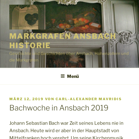
Zum
Inhalt
springen
MARKGRAFEN ANSBACH
HISTORIE
Geschichte und Geschichten über Ansbach, Hohenzollern und
die Markgrafen
Menü
VERÖFFENTLICHT
MÄRZ 12, 2019
VON
CARL-ALEXANDER MAVRIDIS
AM
Bachwoche in Ansbach 2019
Johann Sebastian Bach war Zeit seines Lebens nie in
Ansbach. Heute wird er aber in der Hauptstadt von
Mittelfranken hoch verehrt. Um seine Kirchenmusik