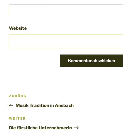
Website
Beitragsnavigation
Vorheriger
ZURÜCK
Beitrag
Musik Tradition in Ansbach
Nächster
WEITER
Beitrag
Die fürstliche Unternehmerin