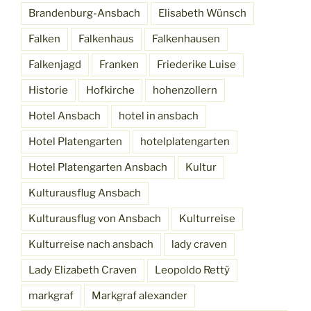
Brandenburg-Ansbach
Elisabeth Wünsch
Falken
Falkenhaus
Falkenhausen
Falkenjagd
Franken
Friederike Luise
Historie
Hofkirche
hohenzollern
Hotel Ansbach
hotel in ansbach
Hotel Platengarten
hotelplatengarten
Hotel Platengarten Ansbach
Kultur
Kulturausflug Ansbach
Kulturausflug von Ansbach
Kulturreise
Kulturreise nach ansbach
lady craven
Lady Elizabeth Craven
Leopoldo Rettÿ
markgraf
Markgraf alexander