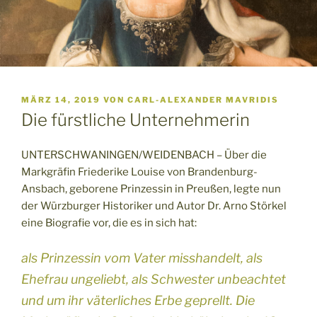
VERÖFFENTLICHT
MÄRZ 14, 2019
VON
CARL-ALEXANDER MAVRIDIS
AM
Die fürstliche Unternehmerin
UNTERSCHWANINGEN/WEIDENBACH – Über die
Markgräfin Friederike Louise von Brandenburg-
Ansbach, geborene Prinzessin in Preußen, legte nun
der Würzburger Historiker und Autor Dr. Arno Störkel
eine Biografie vor, die es in sich hat:
als Prinzessin vom Vater misshandelt, als
Ehefrau ungeliebt, als Schwester unbeachtet
und um ihr väterliches Erbe geprellt. Die