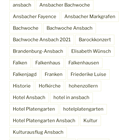
ansbach
Ansbacher Bachwoche
Ansbacher Fayence
Ansbacher Markgrafen
Bachwoche
Bachwoche Ansbach
Bachwoche Ansbach 2021
Barockkonzert
Brandenburg-Ansbach
Elisabeth Wünsch
Falken
Falkenhaus
Falkenhausen
Falkenjagd
Franken
Friederike Luise
Historie
Hofkirche
hohenzollern
Hotel Ansbach
hotel in ansbach
Hotel Platengarten
hotelplatengarten
Hotel Platengarten Ansbach
Kultur
Kulturausflug Ansbach