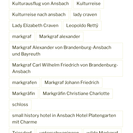
Kulturausflug von Ansbach
Kulturreise
Kulturreise nach ansbach
lady craven
Lady Elizabeth Craven
Leopoldo Rettÿ
markgraf
Markgraf alexander
Markgraf Alexander von Brandenburg-Ansbach
und Bayreuth
Markgraf Carl Wilhelm Friedrich von Brandenburg-
Ansbach
markgrafen
Markgraf Johann Friedrich
Markgräfin
Markgräfin Christiane Charlotte
schloss
small history hotel in Ansbach Hotel Platengarten
mit Charme
Triesdorf
unterschwaningen
wilde Markgraf