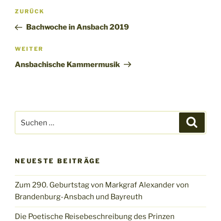
Beitragsnavigation
Vorheriger
ZURÜCK
Beitrag
Bachwoche in Ansbach 2019
Nächster
WEITER
Beitrag
Ansbachische Kammermusik
Suchen
Suche
nach:
NEUESTE BEITRÄGE
Zum 290. Geburtstag von Markgraf Alexander von
Brandenburg-Ansbach und Bayreuth
Die Poetische Reisebeschreibung des Prinzen