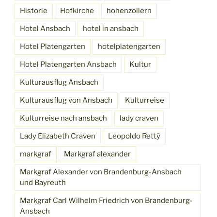
Historie
Hofkirche
hohenzollern
Hotel Ansbach
hotel in ansbach
Hotel Platengarten
hotelplatengarten
Hotel Platengarten Ansbach
Kultur
Kulturausflug Ansbach
Kulturausflug von Ansbach
Kulturreise
Kulturreise nach ansbach
lady craven
Lady Elizabeth Craven
Leopoldo Rettÿ
markgraf
Markgraf alexander
Markgraf Alexander von Brandenburg-Ansbach
und Bayreuth
Markgraf Carl Wilhelm Friedrich von Brandenburg-
Ansbach