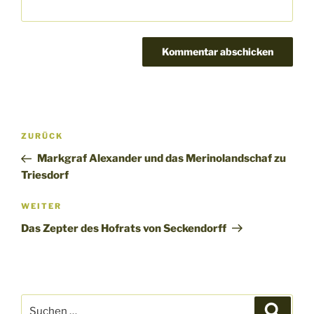
Beitragsnavigation
Vorheriger
ZURÜCK
Beitrag
Markgraf Alexander und das Merinolandschaf zu
Triesdorf
Nächster
WEITER
Beitrag
Das Zepter des Hofrats von Seckendorff
Suchen
Suche