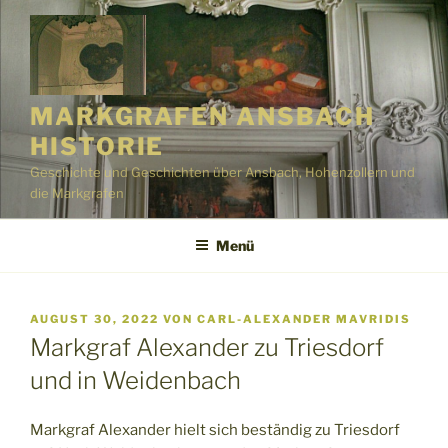
Zum
Inhalt
springen
MARKGRAFEN ANSBACH
HISTORIE
Geschichte und Geschichten über Ansbach, Hohenzollern und
die Markgrafen
Menü
VERÖFFENTLICHT
AUGUST 30, 2022
VON
CARL-ALEXANDER MAVRIDIS
AM
Markgraf Alexander zu Triesdorf
und in Weidenbach
Markgraf Alexander hielt sich beständig zu Triesdorf