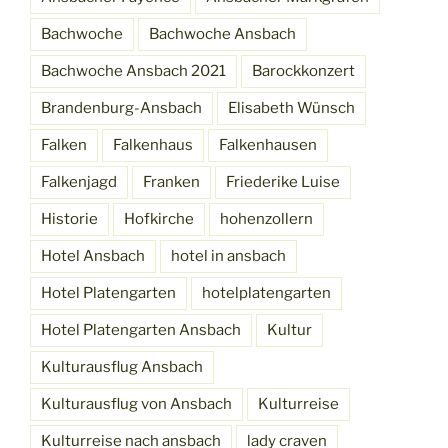
Bachwoche
Bachwoche Ansbach
Bachwoche Ansbach 2021
Barockkonzert
Brandenburg-Ansbach
Elisabeth Wünsch
Falken
Falkenhaus
Falkenhausen
Falkenjagd
Franken
Friederike Luise
Historie
Hofkirche
hohenzollern
Hotel Ansbach
hotel in ansbach
Hotel Platengarten
hotelplatengarten
Hotel Platengarten Ansbach
Kultur
Kulturausflug Ansbach
Kulturausflug von Ansbach
Kulturreise
Kulturreise nach ansbach
lady craven