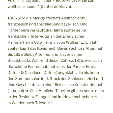
Voß in ihr Tagebuch über Friederike: „Wer sie sah,
wollte sie haben.“ (Günter de Bruyn).
1806 wird die Markgrafschaft Ansbach erst
französisch und anschließend bayerisch. Und
Hardenberg verkauft drei Jahre später seine
fränkischen Rittergüter an den preußischen
Kammerherrn Otto Heinrich von Wülkenitz. Ein Jahr
später kauft das Königreich Bayern Schloss Altenmuhr.
Bis 1826 bleibt Altenmuhr im bayerischen
Staatsbesitz. Während dieser Zeit, ca. 1815, wird auch
die schöne Panoramatapete aus der Pariser Firma
Dufour & Cie. (Josef Dufour) angeklebt, die bis heute
den Sommersalon im 1. Stock des Schlosses ziert und
eine Geschichte von einer Reise nach Konstantinopel
(Istanbul) erzählt. Ähnliche Tapeten gibt es heute noch
in der Residenz Ellingen und im Heydenab’schen Haus
in Weidenbach-Triesdorf.