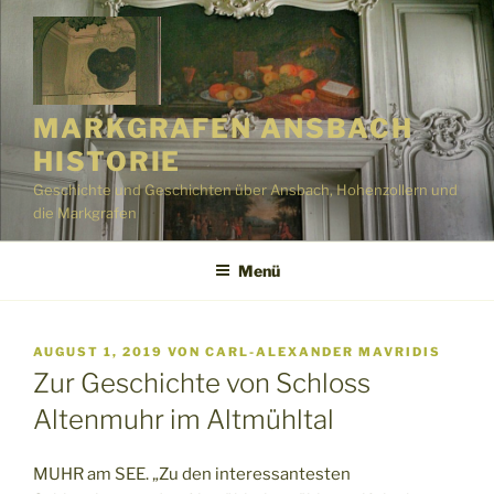
Zum
Inhalt
springen
MARKGRAFEN ANSBACH
HISTORIE
Geschichte und Geschichten über Ansbach, Hohenzollern und
die Markgrafen
Menü
VERÖFFENTLICHT
AUGUST 1, 2019
VON
CARL-ALEXANDER MAVRIDIS
AM
Zur Geschichte von Schloss
Altenmuhr im Altmühltal
MUHR am SEE. „Zu den interessantesten