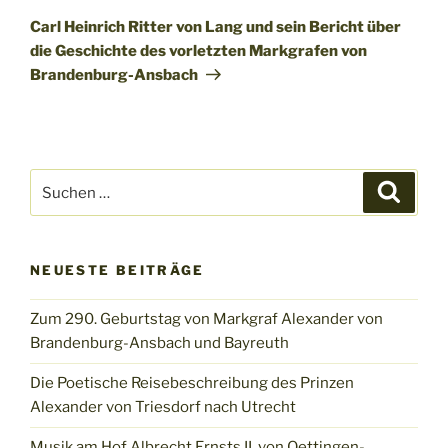
Beitrag
Carl Heinrich Ritter von Lang und sein Bericht über
die Geschichte des vorletzten Markgrafen von
Brandenburg-Ansbach
Suchen
Suche
nach:
NEUESTE BEITRÄGE
Zum 290. Geburtstag von Markgraf Alexander von
Brandenburg-Ansbach und Bayreuth
Die Poetische Reisebeschreibung des Prinzen
Alexander von Triesdorf nach Utrecht
Musik am Hof Albrecht Ernsts II. von Oettingen-