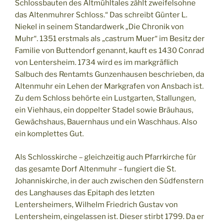
Schlossbauten des Altmühltales zählt zweifelsohne
das Altenmuhrer Schloss.“ Das schreibt Günter L.
Niekel in seinem Standardwerk „Die Chronik von
Muhr“. 1351 erstmals als „castrum Muer“ im Besitz der
Familie von Buttendorf genannt, kauft es 1430 Conrad
von Lentersheim. 1734 wird es im markgräflich
Salbuch des Rentamts Gunzenhausen beschrieben, da
Altenmuhr ein Lehen der Markgrafen von Ansbach ist.
Zu dem Schloss behörte ein Lustgarten, Stallungen,
ein Viehhaus, ein doppelter Stadel sowie Bräuhaus,
Gewächshaus, Bauernhaus und ein Waschhaus. Also
ein komplettes Gut.
Als Schlosskirche – gleichzeitig auch Pfarrkirche für
das gesamte Dorf Altenmuhr – fungiert die St.
Johanniskirche, in der auch zwischen den Südfenstern
des Langhauses das Epitaph des letzten
Lentersheimers, Wilhelm Friedrich Gustav von
Lentersheim, eingelassen ist. Dieser stirbt 1799. Da er