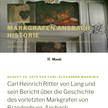
Zum
Inhalt
springen
MARKGRAFEN ANSBACH
HISTORIE
Geschichte und Geschichten über Ansbach, Hohenzollern und
die Markgrafen
Menü
VERÖFFENTLICHT
AUGUST 29, 2019
VON
CARL-ALEXANDER MAVRIDIS
AM
Carl Heinrich Ritter von Lang und
sein Bericht über die Geschichte
des vorletzten Markgrafen von
Brandenburg-Ansbach