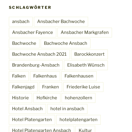
SCHLAGWÖRTER
ansbach
Ansbacher Bachwoche
Ansbacher Fayence
Ansbacher Markgrafen
Bachwoche
Bachwoche Ansbach
Bachwoche Ansbach 2021
Barockkonzert
Brandenburg-Ansbach
Elisabeth Wünsch
Falken
Falkenhaus
Falkenhausen
Falkenjagd
Franken
Friederike Luise
Historie
Hofkirche
hohenzollern
Hotel Ansbach
hotel in ansbach
Hotel Platengarten
hotelplatengarten
Hotel Platengarten Ansbach
Kultur