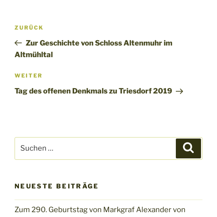
Beitragsnavigation
Vorheriger
ZURÜCK
Beitrag
Zur Geschichte von Schloss Altenmuhr im
Altmühltal
Nächster
WEITER
Beitrag
Tag des offenen Denkmals zu Triesdorf 2019
Suchen
Suche
nach:
NEUESTE BEITRÄGE
Zum 290. Geburtstag von Markgraf Alexander von