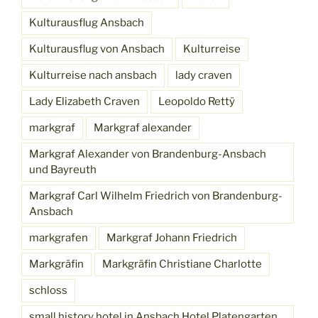
Kulturausflug Ansbach
Kulturausflug von Ansbach
Kulturreise
Kulturreise nach ansbach
lady craven
Lady Elizabeth Craven
Leopoldo Rettÿ
markgraf
Markgraf alexander
Markgraf Alexander von Brandenburg-Ansbach
und Bayreuth
Markgraf Carl Wilhelm Friedrich von Brandenburg-
Ansbach
markgrafen
Markgraf Johann Friedrich
Markgräfin
Markgräfin Christiane Charlotte
schloss
small history hotel in Ansbach Hotel Platengarten