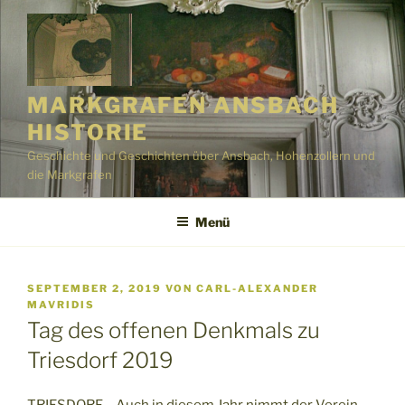
Zum
Inhalt
springen
MARKGRAFEN ANSBACH
HISTORIE
Geschichte und Geschichten über Ansbach, Hohenzollern und
die Markgrafen
Menü
VERÖFFENTLICHT
SEPTEMBER 2, 2019
VON
CARL-ALEXANDER
AM
MAVRIDIS
Tag des offenen Denkmals zu
Triesdorf 2019