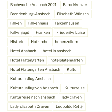
Bachwoche Ansbach 2021
Barockkonzert
Brandenburg-Ansbach
Elisabeth Wünsch
Falken
Falkenhaus
Falkenhausen
Falkenjagd
Franken
Friederike Luise
Historie
Hofkirche
hohenzollern
Hotel Ansbach
hotel in ansbach
Hotel Platengarten
hotelplatengarten
Hotel Platengarten Ansbach
Kultur
Kulturausflug Ansbach
Kulturausflug von Ansbach
Kulturreise
Kulturreise nach ansbach
lady craven
Lady Elizabeth Craven
Leopoldo Rettÿ