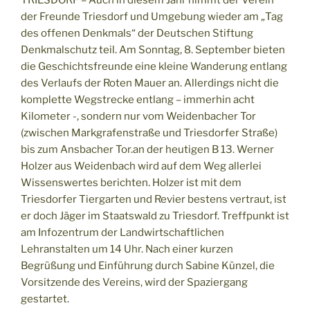
TRIESDORF – Auch in diesem Jahr nimmt der Verein
der Freunde Triesdorf und Umgebung wieder am „Tag
des offenen Denkmals“ der Deutschen Stiftung
Denkmalschutz teil. Am Sonntag, 8. September bieten
die Geschichtsfreunde eine kleine Wanderung entlang
des Verlaufs der Roten Mauer an. Allerdings nicht die
komplette Wegstrecke entlang – immerhin acht
Kilometer -, sondern nur vom Weidenbacher Tor
(zwischen Markgrafenstraße und Triesdorfer Straße)
bis zum Ansbacher Tor.an der heutigen B 13. Werner
Holzer aus Weidenbach wird auf dem Weg allerlei
Wissenswertes berichten. Holzer ist mit dem
Triesdorfer Tiergarten und Revier bestens vertraut, ist
er doch Jäger im Staatswald zu Triesdorf. Treffpunkt ist
am Infozentrum der Landwirtschaftlichen
Lehranstalten um 14 Uhr. Nach einer kurzen
Begrüßung und Einführung durch Sabine Künzel, die
Vorsitzende des Vereins, wird der Spaziergang
gestartet.